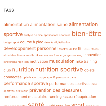
TAGS
alimentation
alimentation
alimentation saine
bien-être
sportive
analyse deloitte
applications sportives
course à pied
budget sport
deloitte
digitalisation
développement personnel
fitness
fenêtres de toit
fitness
innovation
abordable
fitness en ville
fitness maman
france
gadgets running
musculation
motivation
nike training
innovations high tech
nutrition sportive
nutrition
club
objets
connectés
optimisation budget sportif
parcours urbains
performance sportive
performances sportives
pme
prévention des blessures
sportives
prix réduit
renforcement musculaire
running
récupération
runtastic
santé
sport
santé sportive