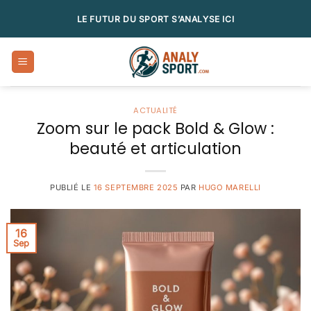
Passer
LE FUTUR DU SPORT S’ANALYSE ICI
au
contenu
ACTUALITÉ
Zoom sur le pack Bold & Glow :
beauté et articulation
PUBLIÉ LE
16 SEPTEMBRE 2025
PAR
HUGO MARELLI
16
Sep