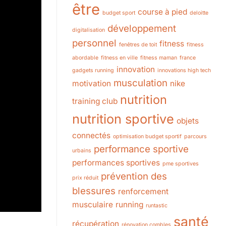
être
course à pied
budget sport
deloitte
développement
digitalisation
personnel
fitness
fenêtres de toit
fitness
abordable
fitness en ville
fitness maman
france
innovation
gadgets running
innovations high tech
musculation
motivation
nike
nutrition
training club
nutrition sportive
objets
connectés
optimisation budget sportif
parcours
performance sportive
urbains
performances sportives
pme sportives
prévention des
prix réduit
blessures
renforcement
musculaire
running
runtastic
santé
récupération
rénovation combles