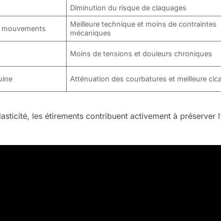
Diminution du risque de claquages
Meilleure technique et moins de contraintes
es mouvements
mécaniques
Moins de tensions et douleurs chroniques
uine
Atténuation des courbatures et meilleure cica
sticité, les étirements contribuent activement à préserver l’