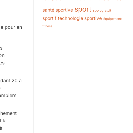
sport
santé sportive
sport gratuit
sportif
technologie sportive
équipements
le pour en
fitness
ts
ion
es
ndant 20 à
s
jambiers
chement
 la
 à