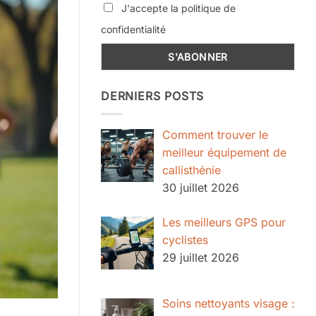
J'accepte la politique de
confidentialité
DERNIERS POSTS
Comment trouver le
meilleur équipement de
callisthénie
30 juillet 2026
Les meilleurs GPS pour
cyclistes
29 juillet 2026
Soins nettoyants visage :