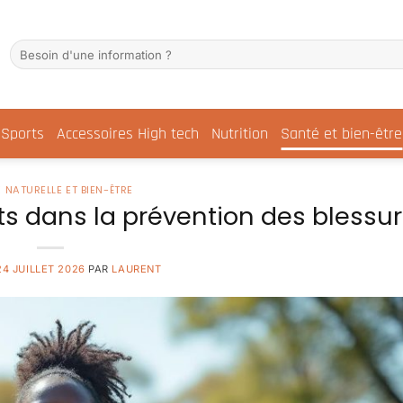
Sports
Accessoires High tech
Nutrition
Santé et bien-être
 NATURELLE ET BIEN-ÊTRE
s dans la prévention des blessu
24 JUILLET 2026
PAR
LAURENT