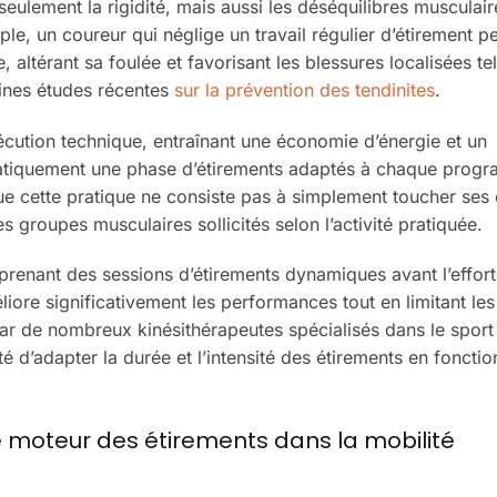
ulement la rigidité, mais aussi les déséquilibres musculair
ple, un coureur qui néglige un travail régulier d’étirement p
altérant sa foulée et favorisant les blessures localisées tel
aines études récentes
sur la prévention des tendinites
.
écution technique, entraînant une économie d’énergie et un
matiquement une phase d’étirements adaptés à chaque prog
e cette pratique ne consiste pas à simplement toucher ses o
s groupes musculaires sollicités selon l’activité pratiquée.
nant des sessions d’étirements dynamiques avant l’effort,
iore significativement les performances tout en limitant les
par de nombreux kinésithérapeutes spécialisés dans le spor
té d’adapter la durée et l’intensité des étirements en fonctio
ôle moteur des étirements dans la mobilité