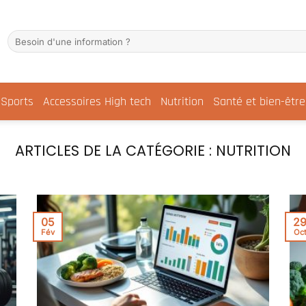
Sports
Accessoires High tech
Nutrition
Santé et bien-être
NUTRITION
05
2
Fév
Oc