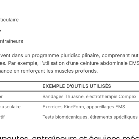
ticulaire
e
ntraîneurs
ouvent dans un programme pluridisciplinaire, comprenant nutr
ves. Par exemple, l’utilisation d’une ceinture abdominale EM
rmance en renforçant les muscles profonds.
EXEMPLE D’OUTILS UTILISÉS
er
Bandages Thuasne, électrothérapie Compex
musculaire
Exercices KinéForm, appareillages EMS
tif
Tests biomécaniques, étirements spécifiques
rapeutes, entraîneurs et équipes mé