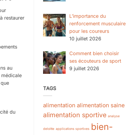
our
L’importance du
à restaurer
renforcement musculaire
pour les coureurs
10 juillet 2026
ipements
Comment bien choisir
ses écouteurs de sport
ons au
9 juillet 2026
e médicale
 que
TAGS
alimentation
alimentation saine
cité du
alimentation sportive
analyse
bien-
deloitte
applications sportives