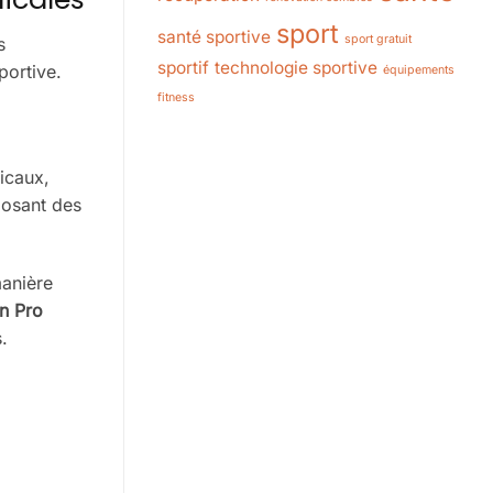
sport
santé sportive
sport gratuit
s
sportif
technologie sportive
portive.
équipements
fitness
icaux,
posant des
manière
n Pro
.