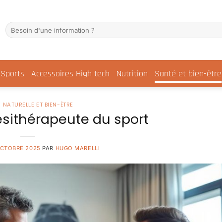
Sports
Accessoires High tech
Nutrition
Santé et bien-être
 NATURELLE ET BIEN-ÊTRE
nésithérapeute du sport
OCTOBRE 2025
PAR
HUGO MARELLI