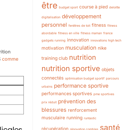
être
course à pied
budget sport
deloitte
développement
digitalisation
personnel
fitness
fenêtres de toit
fitness
abordable
fitness en ville
fitness maman
france
innovation
gadgets running
innovations high tech
musculation
motivation
nike
ition
nutrition
training club
S
comme
nutrition sportive
objets
connectés
optimisation budget sportif
parcours
performance sportive
urbains
performances sportives
pme sportives
prévention des
prix réduit
blessures
renforcement
musculaire
running
runtastic
santé
dicales
récupération
rénovation combles