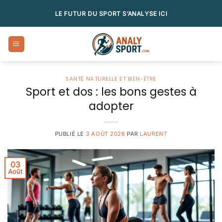
Passer
LE FUTUR DU SPORT S’ANALYSE ICI
au
contenu
SANTÉ NATURELLE ET BIEN-ÊTRE
Sport et dos : les bons gestes à
adopter
PUBLIÉ LE
3 AOÛT 2026
PAR
LAURENT
03
Août