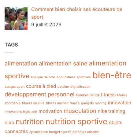
Comment bien choisir ses écouteurs de
sport
9 juillet 2026
TAGS
alimentation
alimentation
alimentation saine
bien-être
sportive
analyse deloitte
applications sportives
course à pied
budget sport
deloitte
digitalisation
développement personnel
fitness
fenêtres de toit
fitness
innovation
abordable
fitness en ville
fitness maman
france
gadgets running
musculation
motivation
nike training
innovations high tech
nutrition sportive
nutrition
club
objets
connectés
optimisation budget sportif
parcours urbains