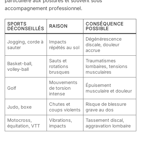
particulière aux postures et souvent sous
accompagnement professionnel.
SPORTS
CONSÉQUENCE
RAISON
DÉCONSEILLÉS
POSSIBLE
Dégénérescence
Jogging, corde à
Impacts
discale, douleur
sauter
répétés au sol
accrue
Sauts et
Traumatismes
Basket-ball,
rotations
lombaires, tensions
volley-ball
brusques
musculaires
Mouvements
Épuisement
Golf
de torsion
musculaire et douleur
intense
Chutes et
Risque de blessure
Judo, boxe
coups violents
grave au dos
Motocross,
Vibrations,
Tassement discal,
équitation, VTT
impacts
aggravation lombaire