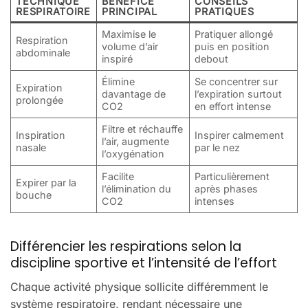
TECHNIQUE
BÉNÉFICE
CONSEILS
RESPIRATOIRE
PRINCIPAL
PRATIQUES
Maximise le
Pratiquer allongé
Respiration
volume d’air
puis en position
abdominale
inspiré
debout
Élimine
Se concentrer sur
Expiration
davantage de
l’expiration surtout
prolongée
CO2
en effort intense
Filtre et réchauffe
Inspiration
Inspirer calmement
l’air, augmente
nasale
par le nez
l’oxygénation
Facilite
Particulièrement
Expirer par la
l’élimination du
après phases
bouche
CO2
intenses
Différencier les respirations selon la
discipline sportive et l’intensité de l’effort
Chaque activité physique sollicite différemment le
système respiratoire, rendant nécessaire une