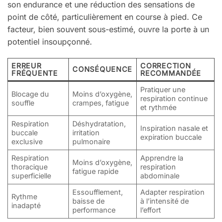
son endurance et une réduction des sensations de
point de côté, particulièrement en course à pied. Ce
facteur, bien souvent sous-estimé, ouvre la porte à un
potentiel insoupçonné.
ERREUR
CORRECTION
CONSÉQUENCE
FRÉQUENTE
RECOMMANDÉE
Pratiquer une
Blocage du
Moins d’oxygène,
respiration continue
souffle
crampes, fatigue
et rythmée
Respiration
Déshydratation,
Inspiration nasale et
buccale
irritation
expiration buccale
exclusive
pulmonaire
Respiration
Apprendre la
Moins d’oxygène,
thoracique
respiration
fatigue rapide
superficielle
abdominale
Essoufflement,
Adapter respiration
Rythme
baisse de
à l’intensité de
inadapté
performance
l’effort