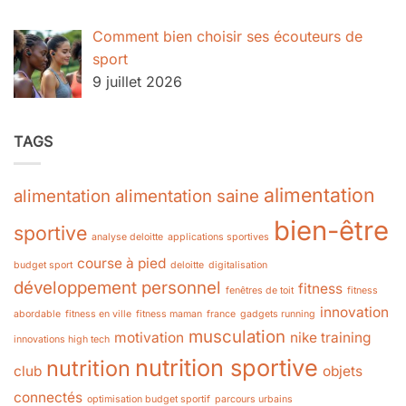
Comment bien choisir ses écouteurs de
sport
9 juillet 2026
TAGS
alimentation
alimentation
alimentation saine
bien-être
sportive
analyse deloitte
applications sportives
course à pied
budget sport
deloitte
digitalisation
développement personnel
fitness
fenêtres de toit
fitness
innovation
abordable
fitness en ville
fitness maman
france
gadgets running
musculation
motivation
nike training
innovations high tech
nutrition sportive
nutrition
club
objets
connectés
optimisation budget sportif
parcours urbains