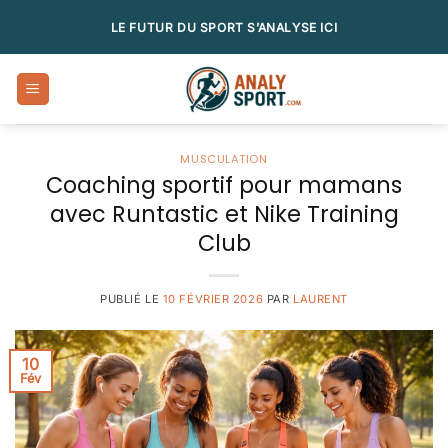
Passer
LE FUTUR DU SPORT S’ANALYSE ICI
au
contenu
MUSCULATION
Coaching sportif pour mamans
avec Runtastic et Nike Training
Club
PUBLIÉ LE
10 FÉVRIER 2026
PAR
LAURENT
10
Fév