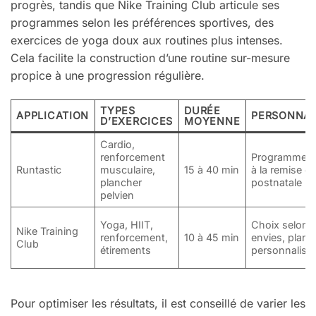
progrès, tandis que Nike Training Club articule ses
programmes selon les préférences sportives, des
exercices de yoga doux aux routines plus intenses.
Cela facilite la construction d’une routine sur-mesure
propice à une progression régulière.
TYPES
DURÉE
APPLICATION
PERSONNAL
D’EXERCICES
MOYENNE
Cardio,
renforcement
Programmes 
Runtastic
musculaire,
15 à 40 min
à la remise e
plancher
postnatale
pelvien
Yoga, HIIT,
Choix selon n
Nike Training
renforcement,
10 à 45 min
envies, plans
Club
étirements
personnalisé
Pour optimiser les résultats, il est conseillé de varier les