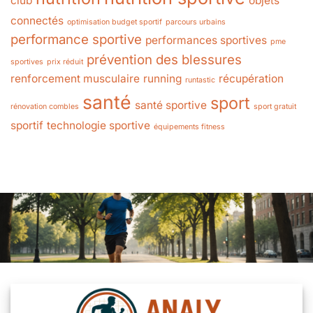
club
objets
connectés
optimisation budget sportif
parcours urbains
performance sportive
performances sportives
pme
prévention des blessures
sportives
prix réduit
renforcement musculaire
running
récupération
runtastic
santé
sport
santé sportive
rénovation combles
sport gratuit
sportif
technologie sportive
équipements fitness