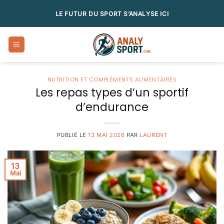
Passer
LE FUTUR DU SPORT S’ANALYSE ICI
au
contenu
NUTRITION ET COMPLÉMENTS ALIMENTAIRES
Les repas types d’un sportif
d’endurance
PUBLIÉ LE
13 MAI 2026
PAR
LAURENT
13
Mai