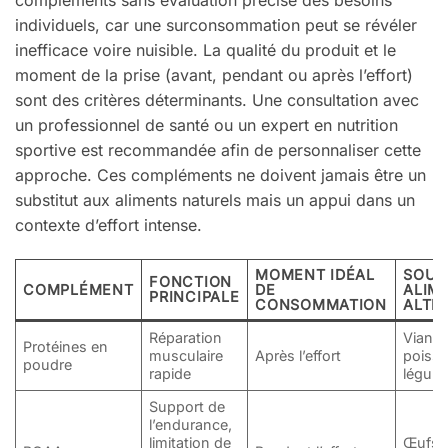
compléments sans évaluation précise des besoins
individuels, car une surconsommation peut se révéler
inefficace voire nuisible. La qualité du produit et le
moment de la prise (avant, pendant ou après l’effort)
sont des critères déterminants. Une consultation avec
un professionnel de santé ou un expert en nutrition
sportive est recommandée afin de personnaliser cette
approche. Ces compléments ne doivent jamais être un
substitut aux aliments naturels mais un appui dans un
contexte d’effort intense.
MOMENT IDÉAL
SOUR
FONCTION
COMPLÉMENT
DE
ALIM
PRINCIPALE
CONSOMMATION
ALTE
Réparation
Viande
Protéines en
musculaire
Après l’effort
poisso
poudre
rapide
légum
Support de
l’endurance,
limitation de
Œufs, 