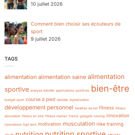
10 juillet 2026
Comment bien choisir ses écouteurs de
sport
9 juillet 2026
TAGS
alimentation
alimentation
alimentation saine
bien-être
sportive
analyse deloitte
applications sportives
course à pied
budget sport
deloitte
digitalisation
développement personnel
fitness
fenêtres de toit
fitness
innovation
abordable
fitness en ville
fitness maman
france
gadgets running
musculation
motivation
nike training
innovations high tech
nutrition sportive
nutrition