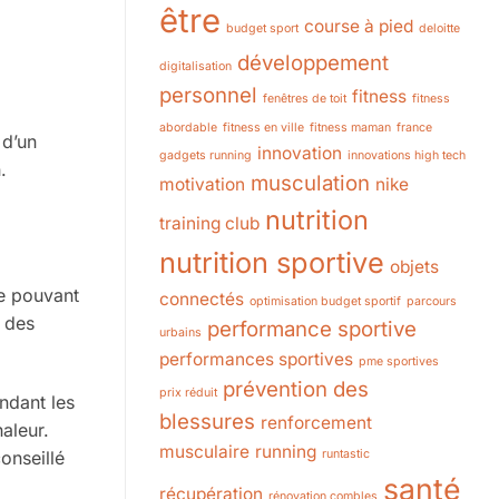
être
course à pied
budget sport
deloitte
développement
digitalisation
personnel
fitness
fenêtres de toit
fitness
abordable
fitness en ville
fitness maman
france
 d’un
innovation
gadgets running
innovations high tech
.
musculation
motivation
nike
nutrition
training club
nutrition sportive
objets
e pouvant
connectés
optimisation budget sportif
parcours
t des
performance sportive
urbains
performances sportives
pme sportives
prévention des
prix réduit
endant les
blessures
renforcement
aleur.
musculaire
running
onseillé
runtastic
santé
récupération
rénovation combles