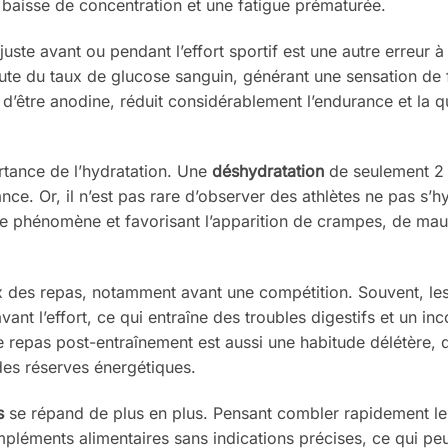
 baisse de concentration et une fatigue prématurée.
e avant ou pendant l’effort sportif est une autre erreur à 
chute du taux de glucose sanguin, générant une sensation de 
in d’être anodine, réduit considérablement l’endurance et la qu
rtance de l’hydratation. Une
déshydratation
de seulement 2
nce. Or, il n’est pas rare d’observer des athlètes ne pas s’h
e phénomène et favorisant l’apparition de crampes, de mau
x des repas, notamment avant une compétition. Souvent, les
vant l’effort, ce qui entraîne des troubles digestifs et un inc
 repas post-entraînement est aussi une habitude délétère, qu
des réserves énergétiques.
s
se répand de plus en plus. Pensant combler rapidement le
pléments alimentaires sans indications précises, ce qui pe