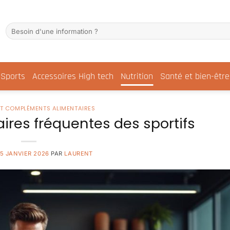
Sports
Accessoires High tech
Nutrition
Santé et bien-être
ET COMPLÉMENTS ALIMENTAIRES
aires fréquentes des sportifs
15 JANVIER 2026
PAR
LAURENT