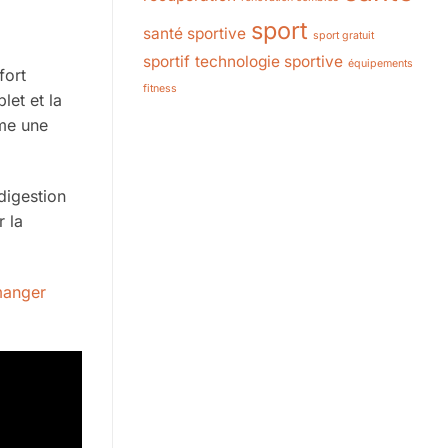
sport
santé sportive
sport gratuit
sportif
technologie sportive
équipements
fort
fitness
let et la
mme une
digestion
r la
manger