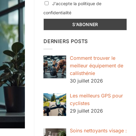
J'accepte la politique de
confidentialité
DERNIERS POSTS
Comment trouver le
meilleur équipement de
callisthénie
30 juillet 2026
Les meilleurs GPS pour
cyclistes
29 juillet 2026
Soins nettoyants visage :