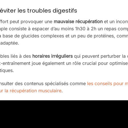
viter les troubles digestifs
ffort peut provoquer une
mauvaise récupération
et un incon
simple consiste à espacer d’au moins 1h30 à 2h un repas comp
re à base de glucides complexes et un peu de protéines, co
e adaptée.
bles liés à des
horaires irréguliers
qui peuvent perturber la 
st-entraînement joue également un rôle crucial pour optimise
tiques.
consulter des contenus spécialisés comme
les conseils pour 
ur la récupération musculaire
.