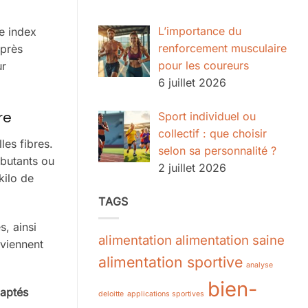
L’importance du
le index
renforcement musculaire
Après
pour les coureurs
ur
6 juillet 2026
re
Sport individuel ou
collectif : que choisir
les fibres.
selon sa personnalité ?
ébutants ou
2 juillet 2026
kilo de
TAGS
s, ainsi
alimentation
alimentation saine
oviennent
alimentation sportive
analyse
bien-
daptés
deloitte
applications sportives