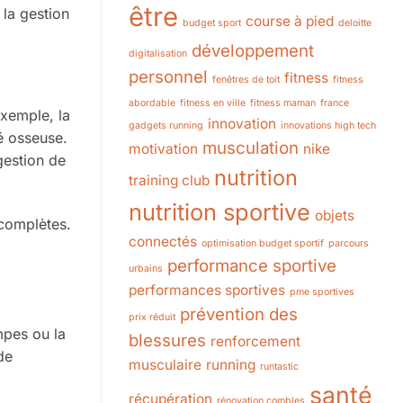
être
 la gestion
course à pied
budget sport
deloitte
développement
digitalisation
personnel
fitness
fenêtres de toit
fitness
abordable
fitness en ville
fitness maman
france
exemple, la
innovation
gadgets running
innovations high tech
té osseuse.
musculation
motivation
nike
gestion de
nutrition
training club
nutrition sportive
objets
 complètes.
connectés
optimisation budget sportif
parcours
performance sportive
urbains
performances sportives
pme sportives
prévention des
prix réduit
mpes ou la
blessures
renforcement
de
musculaire
running
runtastic
santé
récupération
rénovation combles