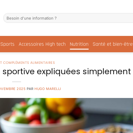
Sports
Accessoires High tech
Nutrition
Santé et bien-être
ET COMPLÉMENTS ALIMENTAIRES
on sportive expliquées simplement
OVEMBRE 2025
PAR
HUGO MARELLI