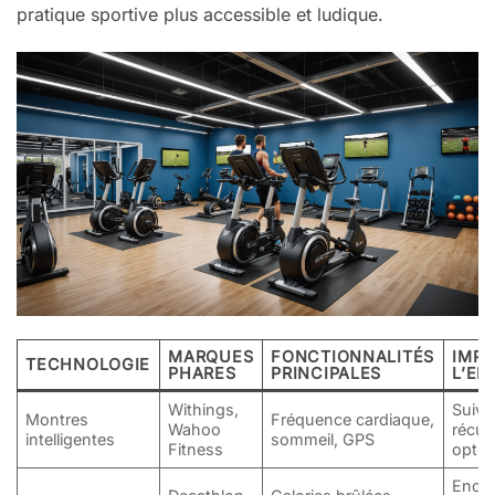
pratique sportive plus accessible et ludique.
MARQUES
FONCTIONNALITÉS
IMPA
TECHNOLOGIE
PHARES
PRINCIPALES
L’EN
Withings,
Suivi 
Montres
Fréquence cardiaque,
Wahoo
récup
intelligentes
sommeil, GPS
Fitness
optim
Enco