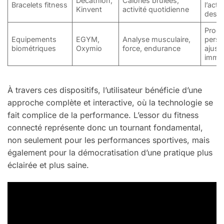
Decathlon,
Calories brûlées,
Bracelets fitness
l’acti
Kinvent
activité quotidienne
des b
Prog
Equipements
EGYM,
Analyse musculaire,
perso
biométriques
Oxymio
force, endurance
ajust
immé
À travers ces dispositifs, l’utilisateur bénéficie d’une
approche complète et interactive, où la technologie se
fait complice de la performance. L’essor du fitness
connecté représente donc un tournant fondamental,
non seulement pour les performances sportives, mais
également pour la démocratisation d’une pratique plus
éclairée et plus saine.