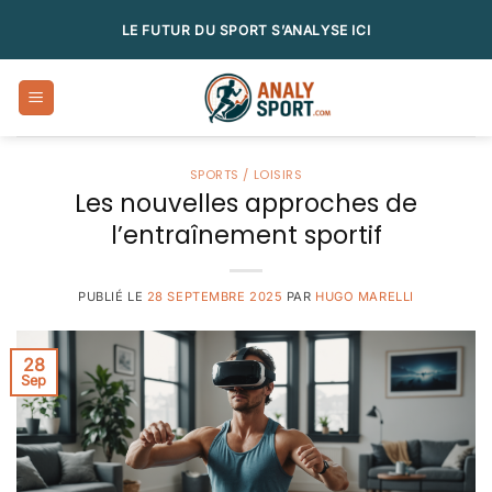
Passer
LE FUTUR DU SPORT S’ANALYSE ICI
au
contenu
SPORTS / LOISIRS
Les nouvelles approches de
l’entraînement sportif
PUBLIÉ LE
28 SEPTEMBRE 2025
PAR
HUGO MARELLI
28
Sep