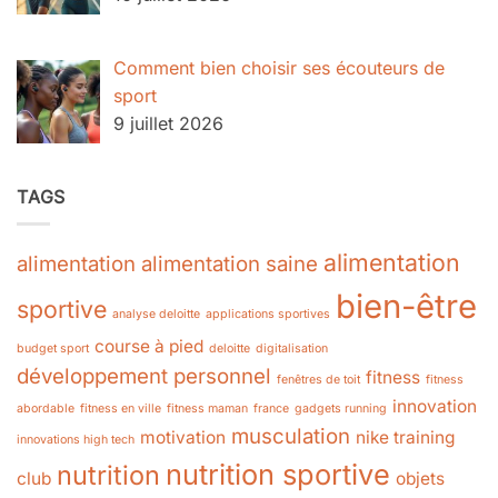
Comment bien choisir ses écouteurs de
sport
9 juillet 2026
TAGS
alimentation
alimentation
alimentation saine
bien-être
sportive
analyse deloitte
applications sportives
course à pied
budget sport
deloitte
digitalisation
développement personnel
fitness
fenêtres de toit
fitness
innovation
abordable
fitness en ville
fitness maman
france
gadgets running
musculation
motivation
nike training
innovations high tech
nutrition sportive
nutrition
club
objets