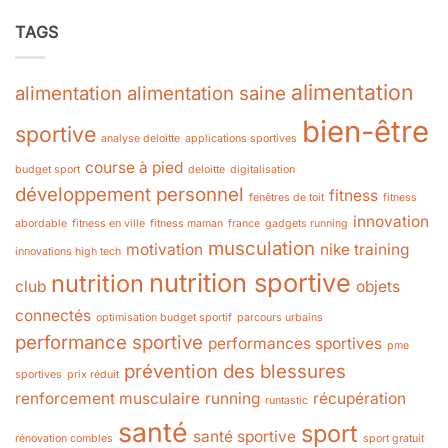
TAGS
alimentation
alimentation
alimentation saine
bien-être
sportive
analyse deloitte
applications sportives
course à pied
budget sport
deloitte
digitalisation
développement personnel
fitness
fenêtres de toit
fitness
innovation
abordable
fitness en ville
fitness maman
france
gadgets running
musculation
motivation
nike training
innovations high tech
nutrition sportive
nutrition
club
objets
connectés
optimisation budget sportif
parcours urbains
performance sportive
performances sportives
pme
prévention des blessures
sportives
prix réduit
renforcement musculaire
running
récupération
runtastic
santé
sport
santé sportive
rénovation combles
sport gratuit