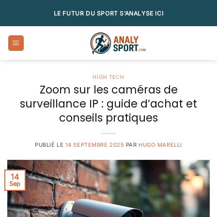
Passer
LE FUTUR DU SPORT S’ANALYSE ICI
au
contenu
HIGH TECH
Zoom sur les caméras de
surveillance IP : guide d’achat et
conseils pratiques
PUBLIÉ LE
14 SEPTEMBRE 2025
PAR
HUGO MARELLI
14
Sep