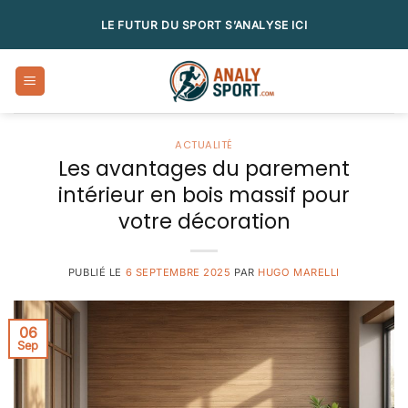
Passer
LE FUTUR DU SPORT S’ANALYSE ICI
au
contenu
ACTUALITÉ
Les avantages du parement
intérieur en bois massif pour
votre décoration
PUBLIÉ LE
6 SEPTEMBRE 2025
PAR
HUGO MARELLI
06
Sep