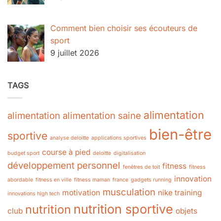
Comment bien choisir ses écouteurs de
sport
9 juillet 2026
TAGS
alimentation
alimentation
alimentation saine
bien-être
sportive
analyse deloitte
applications sportives
course à pied
budget sport
deloitte
digitalisation
développement personnel
fitness
fenêtres de toit
fitness
innovation
abordable
fitness en ville
fitness maman
france
gadgets running
musculation
motivation
nike training
innovations high tech
nutrition sportive
nutrition
club
objets