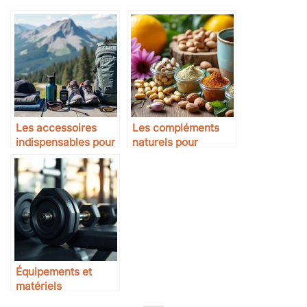
Les accessoires
Les compléments
indispensables pour
naturels pour
la course en
renforcer l’immunité
montagne
Équipements et
matériels
professionnels pour