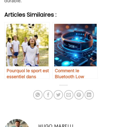
durable.
Articles Similaires :
Pourquoi le sport est
Comment le
essentiel dans
Bluetooth Low
l’éducation des
Energy révolutionne
enfants aujourd’hui
les capteurs
HUGO MARELLI