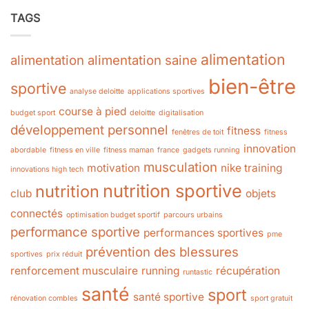
TAGS
alimentation
alimentation
alimentation saine
bien-être
sportive
analyse deloitte
applications sportives
course à pied
budget sport
deloitte
digitalisation
développement personnel
fitness
fenêtres de toit
fitness
innovation
abordable
fitness en ville
fitness maman
france
gadgets running
musculation
motivation
nike training
innovations high tech
nutrition sportive
nutrition
club
objets
connectés
optimisation budget sportif
parcours urbains
performance sportive
performances sportives
pme
prévention des blessures
sportives
prix réduit
renforcement musculaire
running
récupération
runtastic
santé
sport
santé sportive
rénovation combles
sport gratuit