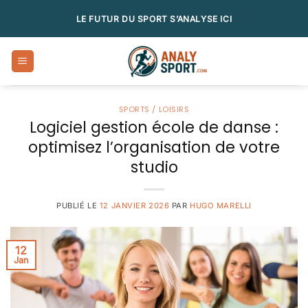
Passer
LE FUTUR DU SPORT S’ANALYSE ICI
au
contenu
SPORTS / LOISIRS
Logiciel gestion école de danse :
optimisez l’organisation de votre
studio
PUBLIÉ LE
12 JANVIER 2026
PAR
HUGO MARELLI
12
Jan