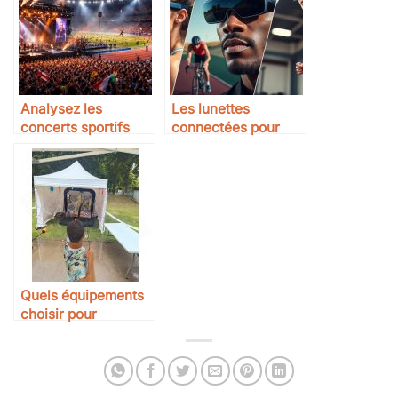
Analysez les
Les lunettes
concerts sportifs
connectées pour
avec musique stade,
sportifs : à quoi ça
hymnes olympiques
sert ?
et spectacles
athlétiques
Quels équipements
choisir pour
pratiquer le Battle
Archery ?