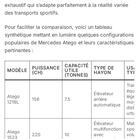
exhaustif qui s’adapte parfaitement à la réalité variée
des transports sportifs.
Pour faciliter la comparaison, voici un tableau
synthétique mettant en lumière quelques configurations
populaires de Mercedes Atego et leurs caractéristiques
pertinentes :
CAPACITÉ
PUISSANCE
TYPE DE
USA
MODÈLE
UTILE
(CH)
HAYON
TYPI
(TONNES)
Trans
équi
Élévateur
Atego
légers
156
7.5
arrière
1218L
moye
automatique
distri
urbai
Élévateur
Matéri
multifonction
sporti
Atego
220
10
avec
volum
1523