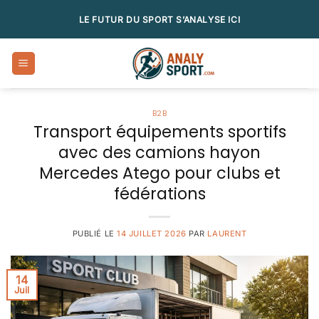
Passer
LE FUTUR DU SPORT S’ANALYSE ICI
au
contenu
B2B
Transport équipements sportifs
avec des camions hayon
Mercedes Atego pour clubs et
fédérations
PUBLIÉ LE
14 JUILLET 2026
PAR
LAURENT
14
Juil