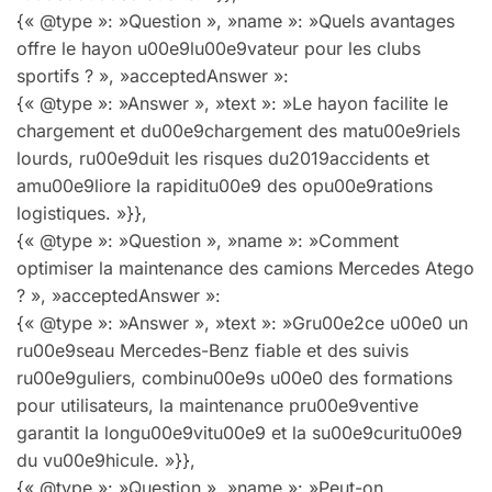
{« @type »: »Question », »name »: »Quels avantages
offre le hayon u00e9lu00e9vateur pour les clubs
sportifs ? », »acceptedAnswer »:
{« @type »: »Answer », »text »: »Le hayon facilite le
chargement et du00e9chargement des matu00e9riels
lourds, ru00e9duit les risques du2019accidents et
amu00e9liore la rapiditu00e9 des opu00e9rations
logistiques. »}},
{« @type »: »Question », »name »: »Comment
optimiser la maintenance des camions Mercedes Atego
? », »acceptedAnswer »:
{« @type »: »Answer », »text »: »Gru00e2ce u00e0 un
ru00e9seau Mercedes-Benz fiable et des suivis
ru00e9guliers, combinu00e9s u00e0 des formations
pour utilisateurs, la maintenance pru00e9ventive
garantit la longu00e9vitu00e9 et la su00e9curitu00e9
du vu00e9hicule. »}},
{« @type »: »Question », »name »: »Peut-on