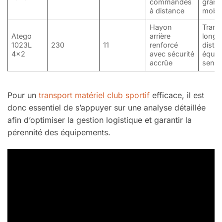
commandes
gran
à distance
mobil
Hayon
Trans
Atego
arrière
longu
1023L
230
11
renforcé
dista
4×2
avec sécurité
équi
accrûe
sensi
Pour un
transport matériel club sportif
efficace, il est
donc essentiel de s’appuyer sur une analyse détaillée
afin d’optimiser la gestion logistique et garantir la
pérennité des équipements.