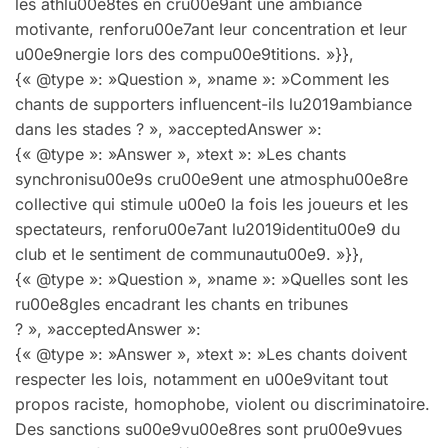
les athlu00e8tes en cru00e9ant une ambiance
motivante, renforu00e7ant leur concentration et leur
u00e9nergie lors des compu00e9titions. »}},
{« @type »: »Question », »name »: »Comment les
chants de supporters influencent-ils lu2019ambiance
dans les stades ? », »acceptedAnswer »:
{« @type »: »Answer », »text »: »Les chants
synchronisu00e9s cru00e9ent une atmosphu00e8re
collective qui stimule u00e0 la fois les joueurs et les
spectateurs, renforu00e7ant lu2019identitu00e9 du
club et le sentiment de communautu00e9. »}},
{« @type »: »Question », »name »: »Quelles sont les
ru00e8gles encadrant les chants en tribunes
? », »acceptedAnswer »:
{« @type »: »Answer », »text »: »Les chants doivent
respecter les lois, notamment en u00e9vitant tout
propos raciste, homophobe, violent ou discriminatoire.
Des sanctions su00e9vu00e8res sont pru00e9vues