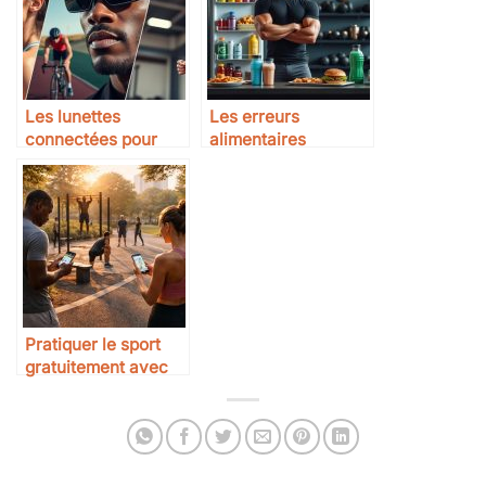
Les lunettes
Les erreurs
connectées pour
alimentaires
sportifs : à quoi ça
fréquentes des
sert ?
sportifs
Pratiquer le sport
gratuitement avec
applications Nike
Training Club et
parcours urbains
disponibles