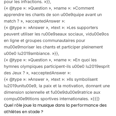
pour les infractions. »}},
{« @type »: »Question », »name »: »Comment
apprendre les chants de son u00e9quipe avant un
match ? », »acceptedAnswer »:
{« @type »: »Answer », »text »: »Les supporters
peuvent utiliser les ru00e9seaux sociaux, vidu00e9os
en ligne et groupes communautaires pour
mu00e9moriser les chants et participer pleinement
u00e0 lu2019ambiance. »}},
{« @type »: »Question », »name »: »En quoi les
hymnes olympiques participent-ils u00e0 lu2019esprit
des Jeux ? », »acceptedAnswer »:
{« @type »: »Answer », »text »: »Ils symbolisent
lu2019unitu00e9, la paix et la motivation, donnant une
dimension solennelle et fu00e9du00e9ratrice aux
compu00e9titions sportives internationales. »}}]}
Quel rôle joue la musique dans la performance des
athlètes en stade ?