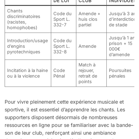
DE LOI
CLUB
INDIVIDUEL
Chants
Code du
Amende +
Jusqu’à 3 ans
discriminatoires
Sport L.
huis clos
d’interdiction
(racistes,
332-7
partiel
de stade
homophobes)
Jusqu’à 1 an 
Introduction/usage
Code du
prison + 15
d’engins
Sport L.
Amende
000€
pyrotechniques
332-8
d’amende
Match à
Incitation à la haine
Code
rejouer,
Poursuites
ou à la violence
Pénal
retrait de
pénales
points
Pour vivre pleinement cette expérience musicale et
sportive, il est essentiel d’apprendre les chants. Les
supporters disposent désormais de nombreuses
ressources en ligne pour se familiariser avec la bande-
son de leur club, renforçant ainsi une ambiance