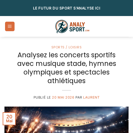
Passer
LE FUTUR DU SPORT S’ANALYSE ICI
au
contenu
SPORTS / LOISIRS
Analysez les concerts sportifs
avec musique stade, hymnes
olympiques et spectacles
athlétiques
PUBLIÉ LE
20 MAI 2026
PAR
LAURENT
20
Mai