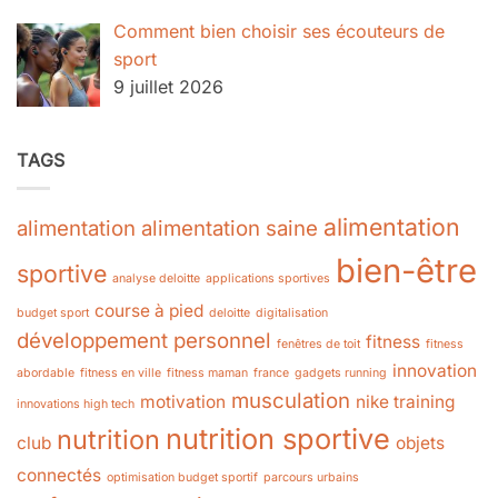
Comment bien choisir ses écouteurs de
sport
9 juillet 2026
TAGS
alimentation
alimentation
alimentation saine
bien-être
sportive
analyse deloitte
applications sportives
course à pied
budget sport
deloitte
digitalisation
développement personnel
fitness
fenêtres de toit
fitness
innovation
abordable
fitness en ville
fitness maman
france
gadgets running
musculation
motivation
nike training
innovations high tech
nutrition sportive
nutrition
club
objets
connectés
optimisation budget sportif
parcours urbains