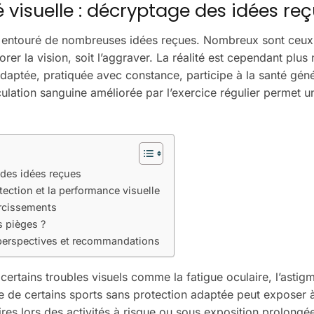
é visuelle : décryptage des idées re
et entouré de nombreuses idées reçues. Nombreux sont ceux
orer la vision, soit l’aggraver. La réalité est cependant plus
daptée, pratiquée avec constance, participe à la santé géné
culation sanguine améliorée par l’exercice régulier permet u
e des idées reçues
tection et la performance visuelle
aircissements
s pièges ?
: perspectives et recommandations
r certains troubles visuels comme la fatigue oculaire, l’asti
ue de certains sports sans protection adaptée peut exposer 
es lors des activités à risque ou sous exposition prolongée