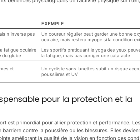
s bénéfices physiologiques de l’activité physique sur l’œil,
EXEMPLE
ais n’inverse pas
Un coureur régulier peut garder une bonne o
oculaire, mais restera myope si la condition ex
a fatigue oculaire
Les sportifs pratiquant le yoga des yeux peuve
e du globe
la fatigue, mais pas corriger une cataracte
smes et
Un cycliste sans lunettes subit un risque accr
poussières et UV
dispensable pour la protection et la
t est primordial pour allier protection et performance. Les
e barrière contre la poussière ou les blessures. Elles devien
nte améliorant la qualité de la vision en fonction des cond