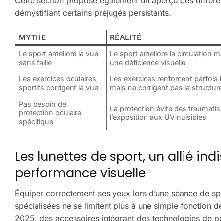
Cette section propose également un aperçu des différent
démystifiant certains préjugés persistants.
MYTHE
RÉALITÉ
Le sport améliore la vue
Le sport améliore la circulation m
sans faille
une déficience visuelle
Les exercices oculaires
Les exercices renforcent parfois l
sportifs corrigent la vue
mais ne corrigent pas la structur
Pas besoin de
La protection évite des traumati
protection oculaire
l’exposition aux UV nuisibles
spécifique
Les lunettes de sport, un allié in
performance visuelle
Équiper correctement ses yeux lors d’une séance de spor
spécialisées ne se limitent plus à une simple fonction d
2025, des accessoires intégrant des technologies de poi