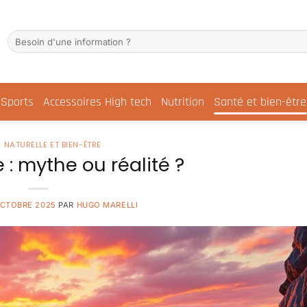
Sports
Accessoires High tech
Nutrition
Santé et bien-être
 NATURELLE ET BIEN-ÊTRE
 : mythe ou réalité ?
OCTOBRE 2025
PAR
HUGO MARELLI