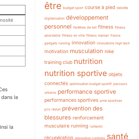
être
course à pied
budget sport
deloitte
développement
digitalisation
inosité
personnel
fitness
fenêtres de toit
fitness
abordable
fitness en ville
fitness maman
france
innovation
gadgets running
innovations high tech
musculation
motivation
nike
nutrition
training club
nutrition sportive
objets
connectés
optimisation budget sportif
parcours
 Ces
performance sportive
urbains
 dans la
performances sportives
pme sportives
prévention des
prix réduit
blessures
renforcement
musculaire
running
nsi la
runtastic
santé
récupération
rénovation combles