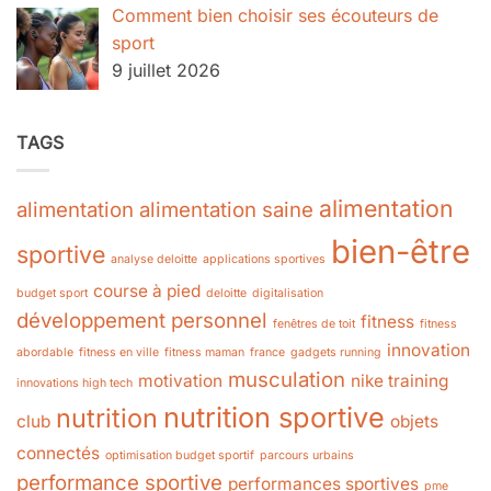
Comment bien choisir ses écouteurs de
sport
9 juillet 2026
TAGS
alimentation
alimentation
alimentation saine
bien-être
sportive
analyse deloitte
applications sportives
course à pied
budget sport
deloitte
digitalisation
développement personnel
fitness
fenêtres de toit
fitness
innovation
abordable
fitness en ville
fitness maman
france
gadgets running
musculation
motivation
nike training
innovations high tech
nutrition sportive
nutrition
club
objets
connectés
optimisation budget sportif
parcours urbains
performance sportive
performances sportives
pme