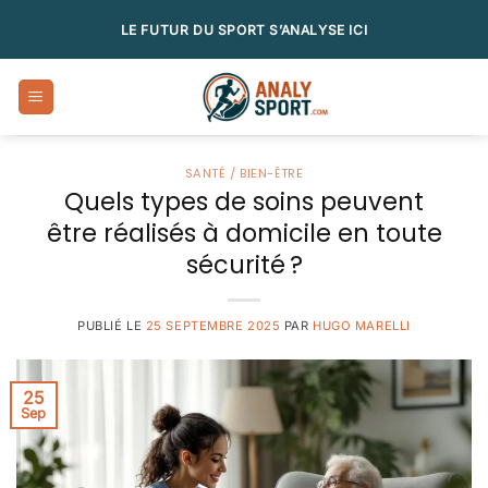
Passer
LE FUTUR DU SPORT S’ANALYSE ICI
au
contenu
SANTÉ / BIEN-ÊTRE
Quels types de soins peuvent
être réalisés à domicile en toute
sécurité ?
PUBLIÉ LE
25 SEPTEMBRE 2025
PAR
HUGO MARELLI
25
Sep