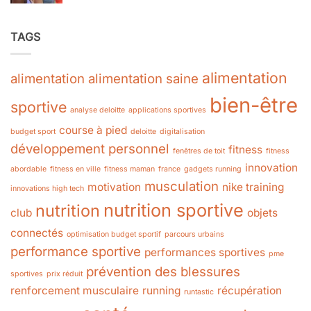
TAGS
alimentation
alimentation
alimentation saine
bien-être
sportive
analyse deloitte
applications sportives
course à pied
budget sport
deloitte
digitalisation
développement personnel
fitness
fenêtres de toit
fitness
innovation
abordable
fitness en ville
fitness maman
france
gadgets running
musculation
motivation
nike training
innovations high tech
nutrition sportive
nutrition
club
objets
connectés
optimisation budget sportif
parcours urbains
performance sportive
performances sportives
pme
prévention des blessures
sportives
prix réduit
renforcement musculaire
running
récupération
runtastic