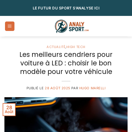
Passer
LE FUTUR DU SPORT S’ANALYSE ICI
au
contenu
ACTUALITÉ
,
HIGH TECH
Les meilleurs cendriers pour
voiture à LED : choisir le bon
modèle pour votre véhicule
PUBLIÉ LE
28 AOÛT 2025
PAR
HUGO MARELLI
28
Août