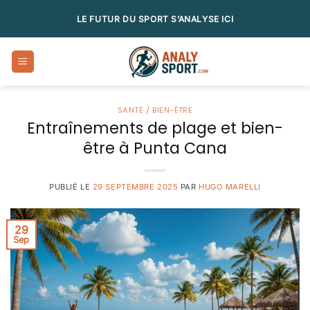
Passer
LE FUTUR DU SPORT S’ANALYSE ICI
au
contenu
SANTÉ / BIEN-ÊTRE
Entraînements de plage et bien-
être à Punta Cana
PUBLIÉ LE
29 SEPTEMBRE 2025
PAR
HUGO MARELLI
29
Sep