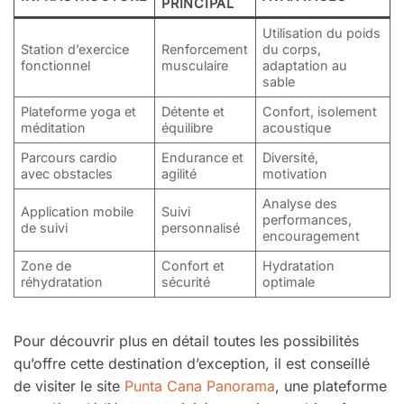
PRINCIPAL
Utilisation du poids
Station d’exercice
Renforcement
du corps,
fonctionnel
musculaire
adaptation au
sable
Plateforme yoga et
Détente et
Confort, isolement
méditation
équilibre
acoustique
Parcours cardio
Endurance et
Diversité,
avec obstacles
agilité
motivation
Analyse des
Application mobile
Suivi
performances,
de suivi
personnalisé
encouragement
Zone de
Confort et
Hydratation
réhydratation
sécurité
optimale
Pour découvrir plus en détail toutes les possibilités
qu’offre cette destination d’exception, il est conseillé
de visiter le site
Punta Cana Panorama
, une plateforme