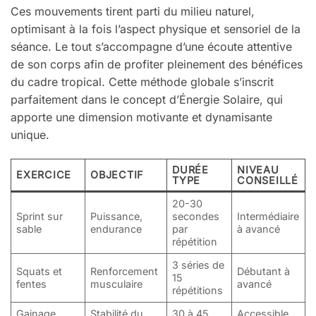
Ces mouvements tirent parti du milieu naturel,
optimisant à la fois l’aspect physique et sensoriel de la
séance. Le tout s’accompagne d’une écoute attentive
de son corps afin de profiter pleinement des bénéfices
du cadre tropical. Cette méthode globale s’inscrit
parfaitement dans le concept d’Énergie Solaire, qui
apporte une dimension motivante et dynamisante
unique.
DURÉE
NIVEAU
EXERCICE
OBJECTIF
TYPE
CONSEILLÉ
20-30
Sprint sur
Puissance,
secondes
Intermédiaire
sable
endurance
par
à avancé
répétition
3 séries de
Squats et
Renforcement
Débutant à
15
fentes
musculaire
avancé
répétitions
Gainage
Stabilité du
30 à 45
Accessible