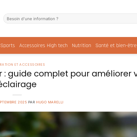
Sports
Accessoires High tech
Nutrition
Santé et bien-être
RATION ET ACCESSOIRES
r : guide complet pour améliorer 
éclairage
EPTEMBRE 2025
PAR
HUGO MARELLI