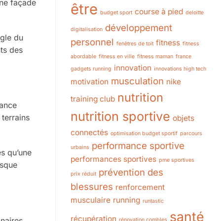
une façade
être
course à pied
budget sport
deloitte
développement
digitalisation
ngle du
personnel
fitness
fenêtres de toit
fitness
nts des
abordable
fitness en ville
fitness maman
france
innovation
gadgets running
innovations high tech
musculation
motivation
nike
nutrition
training club
sance
nutrition sportive
terrains
objets
connectés
optimisation budget sportif
parcours
performance sportive
urbains
ès qu’une
performances sportives
pme sportives
rsque
prévention des
prix réduit
blessures
renforcement
musculaire
running
runtastic
santé
récupération
inaires
rénovation combles