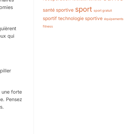
nomies
sport
santé sportive
sport gratuit
sportif
technologie sportive
équipements
fitness
quièrent
eux qui
piller
 une forte
ue. Pensez
s.