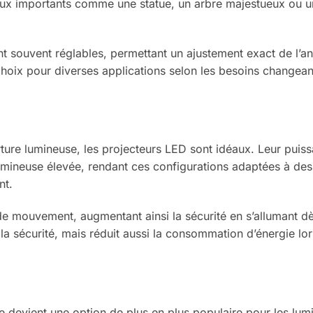
focaux importants comme une statue, un arbre majestueux ou 
ont souvent réglables, permettant un ajustement exact de l’a
t choix pour diverses applications selon les besoins changea
ture lumineuse, les projecteurs LED sont idéaux. Leur puis
umineuse élevée, rendant ces configurations adaptées à des 
nt.
de mouvement, augmentant ainsi la sécurité en s’allumant d
la sécurité, mais réduit aussi la consommation d’énergie lo
ire devient une option de plus en plus populaire pour les lum