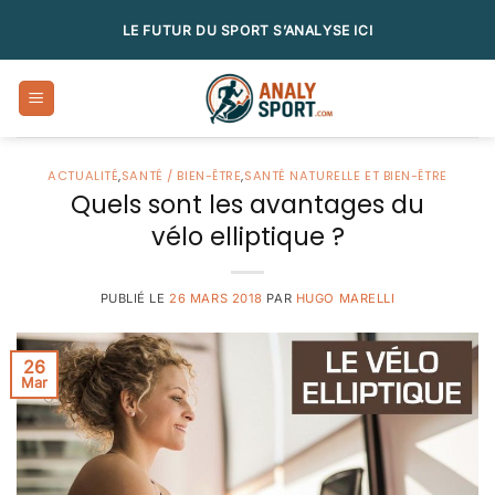
Passer
LE FUTUR DU SPORT S’ANALYSE ICI
au
contenu
ACTUALITÉ
,
SANTÉ / BIEN-ÊTRE
,
SANTÉ NATURELLE ET BIEN-ÊTRE
Quels sont les avantages du
vélo elliptique ?
PUBLIÉ LE
26 MARS 2018
PAR
HUGO MARELLI
26
Mar