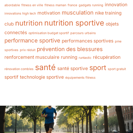
innovation
abordable
fitness en ville
fitness maman
france
gadgets running
musculation
motivation
nike training
innovations high tech
nutrition sportive
nutrition
club
objets
connectés
optimisation budget sportif
parcours urbains
performance sportive
performances sportives
pme
prévention des blessures
sportives
prix réduit
renforcement musculaire
running
récupération
runtastic
santé
sport
santé sportive
rénovation combles
sport gratuit
sportif
technologie sportive
équipements fitness