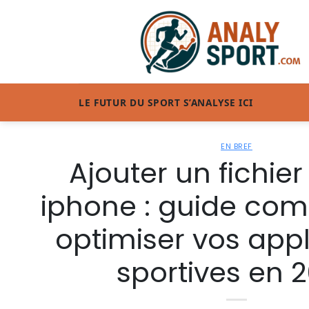
Passer
au
contenu
LE FUTUR DU SPORT S’ANALYSE ICI
EN BREF
Ajouter un fichier
iphone : guide com
optimiser vos appl
sportives en 