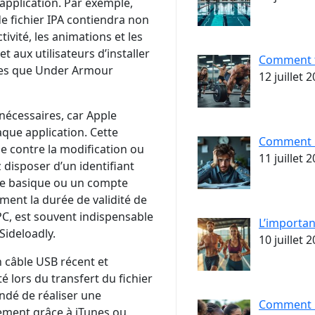
’application. Par exemple,
e fichier IPA contiendra non
tivité, les animations et les
 aux utilisateurs d’installer
Comment tr
lles que Under Armour
12 juillet 
 nécessaires, car Apple
que application. Cette
Comment r
ège contre la modification ou
11 juillet 
z disposer d’un identifiant
age basique ou un compte
ment la durée de validité de
 PC, est souvent indispensable
L’importa
Sideloadly.
10 juillet 
 câble USB récent et
é lors du transfert du fichier
ndé de réaliser une
Comment b
lement grâce à iTunes ou