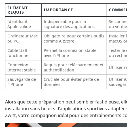
ÉLÉMENT
IMPORTANCE
COMMEN
REQUIS
Identifiant
Indispensable pour la
Se conne
Apple valide
signature des applications
ou vérifi
Ordinateur Mac
Obligatoire pour certains outils
Installer
ou PC
comme AltStore
macOS o
Câble USB
Permet la connexion stable
Tester le 
fonctionnel
avec l’iPhone
ou recha
Connexion
Requis pour téléchargement et
Utiliser 
Internet stable
authentification
Sauvegarde de
Cruciale pour éviter perte de
Utiliser 
l’iPhone
données
sauvegar
Alors que cette préparation peut sembler fastidieuse, elle
installation sans heurts d’applications sportives adapt
Zwift, votre compagnon idéal pour des entraînements co