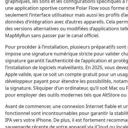
graphiques, les sons et les configurations spécifiques à l
une application sportive comme Polar Flow sous forme d
seulement l’interface utilisateur mais aussi les profils d’ac
données d’intégration avec d’autres appareils. Cela permet
des versions alternatives ou modifiées d’applications te
MapMyRun sans passer par le canal officiel.
Pour procéder à l’installation, plusieurs préparatifs sont
impose une signature numérique stricte pour valider cha
signature garantit l’authenticité de l’application et prot
l’installation de logiciels malveillants. En 2025, vous deve
Apple valide, que ce soit un compte gratuit pour un us
développeur payant pour étendre les possibilités, notam
la signature. S’équiper d’un ordinateur, qu’il soit Mac ou
pour employer des outils modernes tels que AltStore ou 
Avant de commencer, une connexion Internet fiable et un
fonctionnel sont incontournables pour garantir la stabilit
IPA vers votre iPhone. De plus, il est fortement recomma
sauvegarde récente de votre appareil via iCloud ou loca