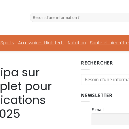
Sports
Accessoires High tech
Nutrition
Santé et bien-être
RECHERCHER
 ipa sur
plet pour
ications
NEWSLETTER
2025
E-mail