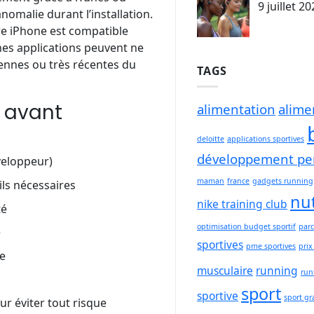
9 juillet 2
nomalie durant l’installation.
re iPhone est compatible
aines applications peuvent ne
ennes ou très récentes du
TAGS
s avant
alimentation
alime
deloitte
applications sportives
développement pe
veloppeur)
maman
france
gadgets running
ls nécessaires
nut
nike training club
té
optimisation budget sportif
parc
e
sportives
pme sportives
prix
e
musculaire
running
run
sport
sportive
sport gr
ur éviter tout risque