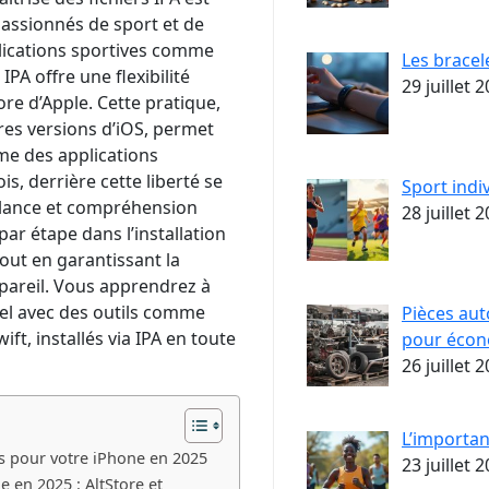
passionnés de sport et de
plications sportives comme
Les bracel
PA offre une flexibilité
29 juillet 
ore d’Apple. Cette pratique,
es versions d’iOS, permet
ême des applications
, derrière cette liberté se
Sport indiv
gilance et compréhension
28 juillet 
r étape dans l’installation
tout en garantissant la
ppareil. Vous apprendrez à
el avec des outils comme
Pièces aut
t, installés via IPA en toute
pour écono
26 juillet 
L’importan
es pour votre iPhone en 2025
23 juillet 
 en 2025 : AltStore et