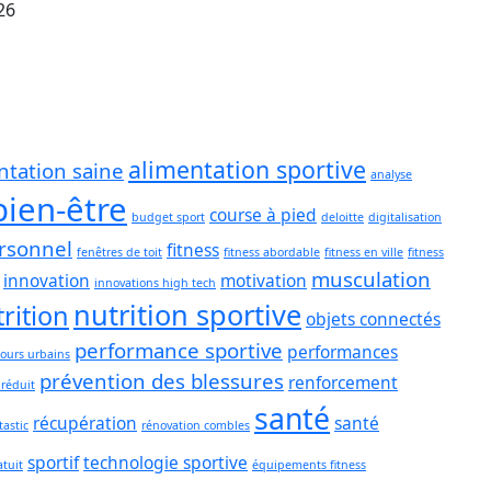
026
alimentation sportive
ntation saine
analyse
bien-être
course à pied
budget sport
deloitte
digitalisation
rsonnel
fitness
fenêtres de toit
fitness abordable
fitness en ville
fitness
musculation
innovation
motivation
innovations high tech
nutrition sportive
rition
objets connectés
performance sportive
performances
ours urbains
prévention des blessures
renforcement
 réduit
santé
récupération
santé
tastic
rénovation combles
sportif
technologie sportive
atuit
équipements fitness