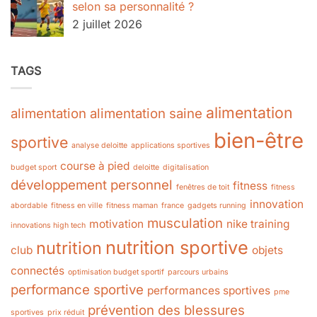
selon sa personnalité ?
2 juillet 2026
TAGS
alimentation
alimentation
alimentation saine
bien-être
sportive
analyse deloitte
applications sportives
course à pied
budget sport
deloitte
digitalisation
développement personnel
fitness
fenêtres de toit
fitness
innovation
abordable
fitness en ville
fitness maman
france
gadgets running
musculation
motivation
nike training
innovations high tech
nutrition sportive
nutrition
club
objets
connectés
optimisation budget sportif
parcours urbains
performance sportive
performances sportives
pme
prévention des blessures
sportives
prix réduit