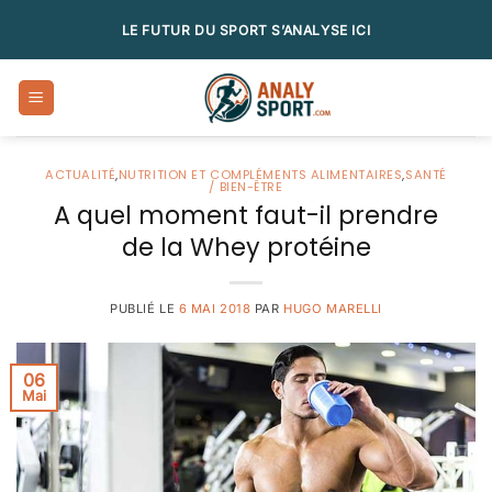
Passer
LE FUTUR DU SPORT S’ANALYSE ICI
au
contenu
ACTUALITÉ
,
NUTRITION ET COMPLÉMENTS ALIMENTAIRES
,
SANTÉ
/ BIEN-ÊTRE
A quel moment faut-il prendre
de la Whey protéine
PUBLIÉ LE
6 MAI 2018
PAR
HUGO MARELLI
06
Mai