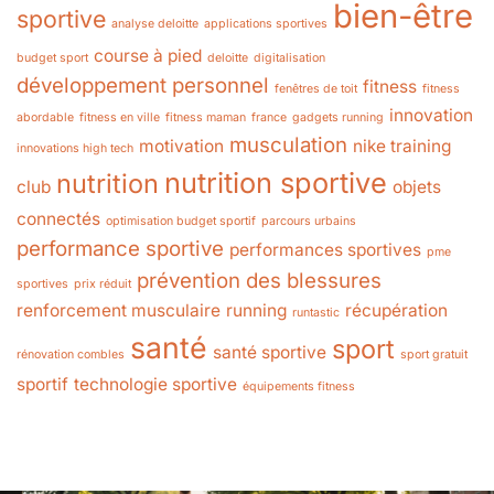
bien-être
sportive
analyse deloitte
applications sportives
course à pied
budget sport
deloitte
digitalisation
développement personnel
fitness
fenêtres de toit
fitness
innovation
abordable
fitness en ville
fitness maman
france
gadgets running
musculation
motivation
nike training
innovations high tech
nutrition sportive
nutrition
club
objets
connectés
optimisation budget sportif
parcours urbains
performance sportive
performances sportives
pme
prévention des blessures
sportives
prix réduit
renforcement musculaire
running
récupération
runtastic
santé
sport
santé sportive
rénovation combles
sport gratuit
sportif
technologie sportive
équipements fitness