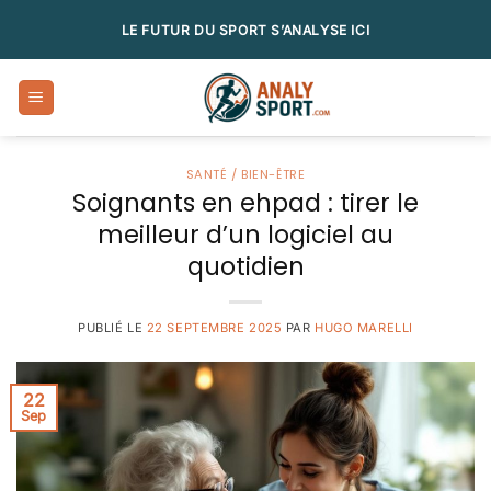
Passer
LE FUTUR DU SPORT S’ANALYSE ICI
au
contenu
SANTÉ / BIEN-ÊTRE
Soignants en ehpad : tirer le
meilleur d’un logiciel au
quotidien
PUBLIÉ LE
22 SEPTEMBRE 2025
PAR
HUGO MARELLI
22
Sep