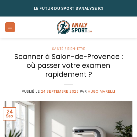
Passer
LE FUTUR DU SPORT S’ANALYSE ICI
au
contenu
SANTÉ / BIEN-ÊTRE
Scanner à Salon-de-Provence :
où passer votre examen
rapidement ?
PUBLIÉ LE
24 SEPTEMBRE 2025
PAR
HUGO MARELLI
24
Sep