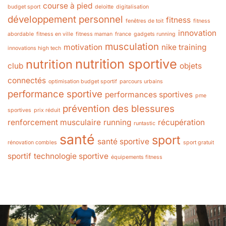
course à pied
budget sport
deloitte
digitalisation
développement personnel
fitness
fenêtres de toit
fitness
innovation
abordable
fitness en ville
fitness maman
france
gadgets running
musculation
motivation
nike training
innovations high tech
nutrition sportive
nutrition
club
objets
connectés
optimisation budget sportif
parcours urbains
performance sportive
performances sportives
pme
prévention des blessures
sportives
prix réduit
renforcement musculaire
running
récupération
runtastic
santé
sport
santé sportive
rénovation combles
sport gratuit
sportif
technologie sportive
équipements fitness