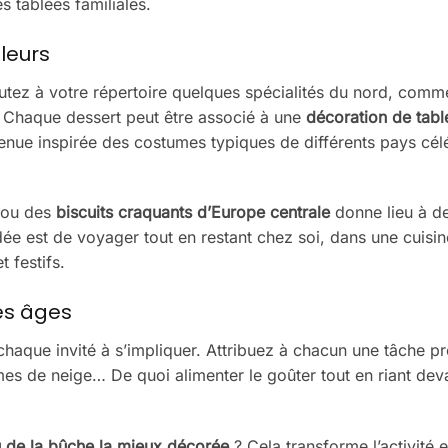
s tablées familiales.
lleurs
utez à votre répertoire quelques spécialités du nord, comm
. Chaque dessert peut être associé à une
décoration de tabl
 tenue inspirée des costumes typiques de différents pays cél
ou des
biscuits craquants d’Europe centrale
donne lieu à d
ée est de voyager tout en restant chez soi, dans une cuisin
 festifs.
les âges
aque invité à s’impliquer. Attribuez à chacun une tâche pr
es de neige… De quoi alimenter le goûter tout en riant deva
u de la bûche la mieux décorée
? Cela transforme l’activité e