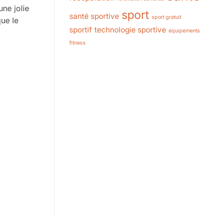
une jolie
sport
santé sportive
sport gratuit
que le
sportif
technologie sportive
équipements
fitness