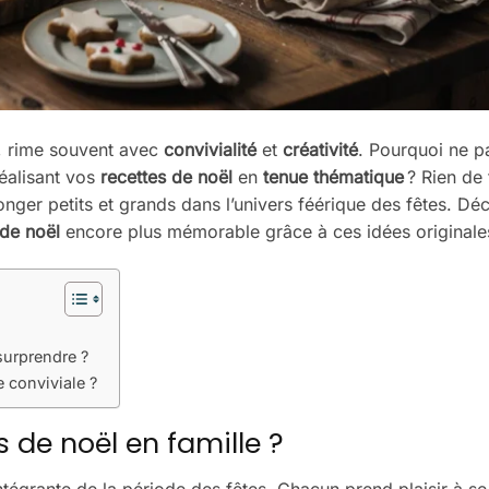
e, rime souvent avec
convivialité
et
créativité
. Pourquoi ne p
éalisant vos
recettes de noël
en
tenue thématique
? Rien de 
nger petits et grands dans l’univers féérique des fêtes. Dé
 de noël
encore plus mémorable grâce à ces idées originale
surprendre ?
 conviviale ?
de noël en famille ?
intégrante de la période des fêtes. Chacun prend plaisir à se