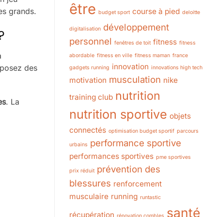
être
des grands.
course à pied
budget sport
deloitte
développement
digitalisation
?
personnel
fitness
fenêtres de toit
fitness
à
abordable
fitness en ville
fitness maman
france
innovation
isposez des
gadgets running
innovations high tech
musculation
motivation
nike
nutrition
training club
es
. La
nutrition sportive
objets
connectés
optimisation budget sportif
parcours
performance sportive
urbains
performances sportives
pme sportives
prévention des
prix réduit
blessures
renforcement
musculaire
running
runtastic
santé
récupération
rénovation combles