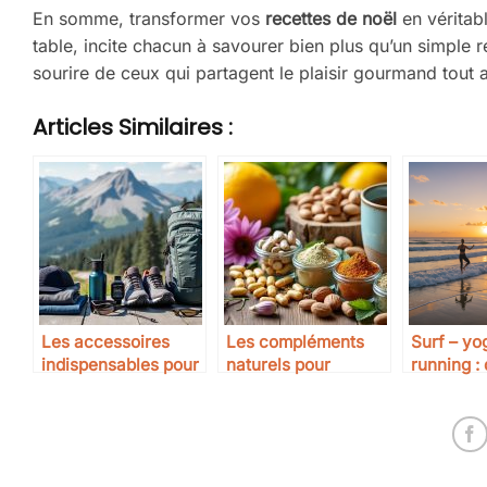
En somme, transformer vos
recettes de noël
en véritab
table, incite chacun à savourer bien plus qu’un simple r
sourire de ceux qui partagent le plaisir gourmand tout a
Articles Similaires :
Les accessoires
Les compléments
Surf – yo
indispensables pour
naturels pour
running : 
la course en
renforcer l’immunité
saisons p
montagne
performer