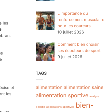
L’importance du
renforcement musculaire
e les
pour les coureurs
e
10 juillet 2026
ébrant
Comment bien choisir
ses écouteurs de sport
es
9 juillet 2026
e
TAGS
alimentation
alimentation saine
écise et
nt les
alimentation sportive
analyse
bien-
deloitte
applications sportives
n jeu