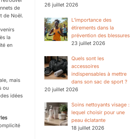
26 juillet 2026
onnets de
it de Noël.
L’importance des
étirements dans la
uvenirs
prévention des blessures
ès la
23 juillet 2026
ité en
Quels sont les
accessoires
indispensables à mettre
ale, mais
dans son sac de sport ?
s ou
20 juillet 2026
 des idées
Soins nettoyants visage :
lequel choisir pour une
les
peau éclatante
omplicité
18 juillet 2026