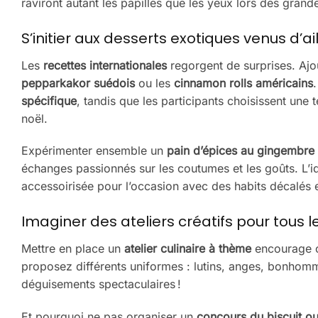
raviront autant les papilles que les yeux lors des grande
S’initier aux desserts exotiques venus d’ai
Les
recettes internationales
regorgent de surprises. Ajo
pepparkakor suédois
ou les
cinnamon rolls américains
spécifique
, tandis que les participants choisissent une
noël.
Expérimenter ensemble un
pain d’épices au gingembre
échanges passionnés sur les coutumes et les goûts. L’id
accessoirisée pour l’occasion avec des habits décalés et
Imaginer des ateliers créatifs pour tous 
Mettre en place un
atelier culinaire à thème
encourage ch
proposez différents uniformes : lutins, anges, bonhomm
déguisements spectaculaires !
Et pourquoi ne pas organiser un
concours du biscuit o