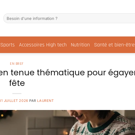
Sports
Accessoires High tech
Nutrition
Santé et bien-être
EN BREF
r en tenue thématique pour égayer
fête
31 JUILLET 2026
PAR
LAURENT