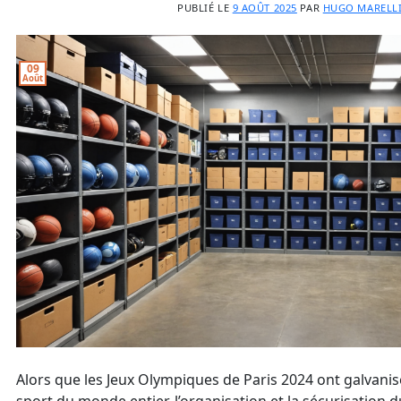
PUBLIÉ LE
9 AOÛT 2025
PAR
HUGO MARELL
09
Août
Alors que les Jeux Olympiques de Paris 2024 ont galvanis