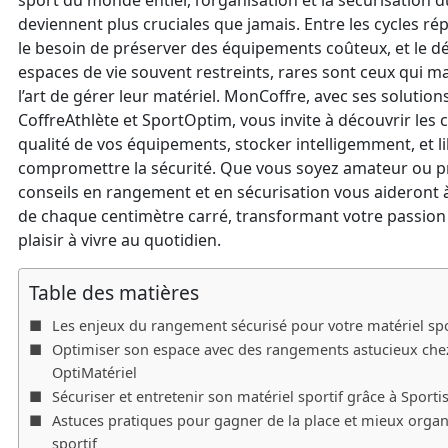
sport du monde entier, l’organisation et la sécurisation d
deviennent plus cruciales que jamais. Entre les cycles rép
le besoin de préserver des équipements coûteux, et le dés
espaces de vie souvent restreints, rares sont ceux qui m
l’art de gérer leur matériel. MonCoffre, avec ses soluti
CoffreAthlète et SportOptim, vous invite à découvrir les 
qualité de vos équipements, stocker intelligemment, et l
compromettre la sécurité. Que vous soyez amateur ou pr
conseils en rangement et en sécurisation vous aideront à 
de chaque centimètre carré, transformant votre passion 
plaisir à vivre au quotidien.
Table des matières
Les enjeux du rangement sécurisé pour votre matériel sp
Optimiser son espace avec des rangements astucieux chez
OptiMatériel
Sécuriser et entretenir son matériel sportif grâce à Sporti
Astuces pratiques pour gagner de la place et mieux organ
sportif