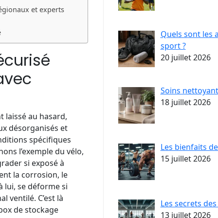
égionaux et experts
é
Quels sont les 
sport ?
écurisé
20 juillet 2026
 avec
Soins nettoyant
18 juillet 2026
t laissé au hasard,
eux désorganisés et
ditions spécifiques
Les bienfaits d
nons l’exemple du vélo,
15 juillet 2026
rader si exposé à
ent la corrosion, le
à lui, se déforme si
 ventilé. C’est là
Les secrets des
box de stockage
13 juillet 2026