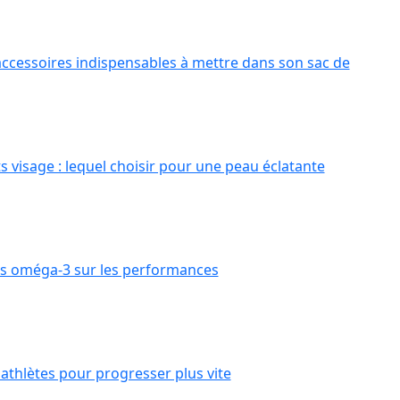
accessoires indispensables à mettre dans son sac de
s visage : lequel choisir pour une peau éclatante
es oméga-3 sur les performances
 athlètes pour progresser plus vite