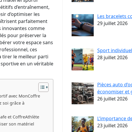
u matériel sportif
étitifs d’entraînement,
ir d’optimiser les
Les bracelets c
aîtrisent parfaitement
29 juillet 2026
ons innovantes comme
clés pour préserver la
ibérer votre espace sans
ofessionnel, ces
Sport individuel
tirer le meilleur parti
28 juillet 2026
sportive en un véritable
Pièces auto d’
économiser et g
ortif avec MonCoffre
26 juillet 2026
 soi grâce à
safe et CoffreAthlète
L’importance de
iser son matériel
23 juillet 2026