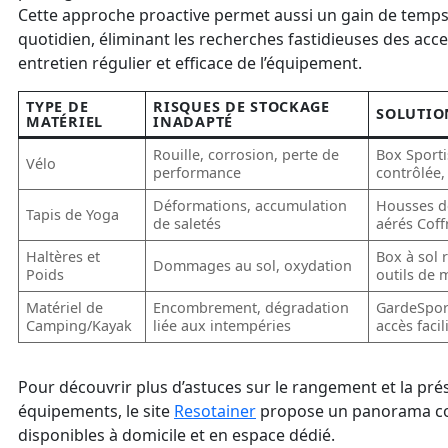
Cette approche proactive permet aussi un gain de temps
quotidien, éliminant les recherches fastidieuses des acce
entretien régulier et efficace de l’équipement.
TYPE DE
RISQUES DE STOCKAGE
SOLUTIO
MATÉRIEL
INADAPTÉ
Rouille, corrosion, perte de
Box Sporti
Vélo
performance
contrôlée
Déformations, accumulation
Housses de
Tapis de Yoga
de saletés
aérés Cof
Haltères et
Box à sol 
Dommages au sol, oxydation
Poids
outils de
Matériel de
Encombrement, dégradation
GardeSpor
Camping/Kayak
liée aux intempéries
accès facil
Pour découvrir plus d’astuces sur le rangement et la pré
équipements, le site
Resotainer
propose un panorama co
disponibles à domicile et en espace dédié.