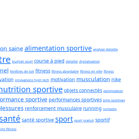
alimentation sportive
ion saine
analyse deloitte
tre
course à pied
budget sport
deloitte
digitalisation
nel
fitness
fenêtres de toit
fitness abordable
fitness en ville
fitness
musculation
vation
motivation
nike
innovations high tech
nutrition sportive
objets connectés
optimisation
formance sportive
performances sportives
pme sportives
blessures
renforcement musculaire
running
runtastic
santé
sport
santé sportive
sportif
sport gratuit
ts fitness