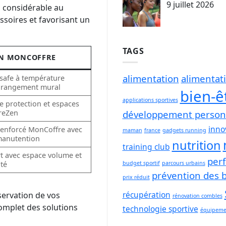
9 juillet 2026
 considérable au
ssoires et favorisant un
TAGS
N MONCOFFRE
alimentation
alimentat
safe à température
, rangement mural
bien-ê
applications sportives
 protection et espaces
développement person
freZen
inno
renforcé MonCoffre avec
maman
france
gadgets running
 manutention
nutrition
training club
t avec espace volume et
per
budget sportif
parcours urbains
ité
prévention des 
prix réduit
récupération
servation de vos
rénovation combles
mplet des solutions
technologie sportive
équipemen