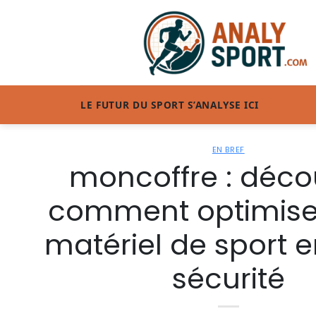
Passer
au
contenu
LE FUTUR DU SPORT S’ANALYSE ICI
EN BREF
moncoffre : déco
comment optimiser
matériel de sport e
sécurité