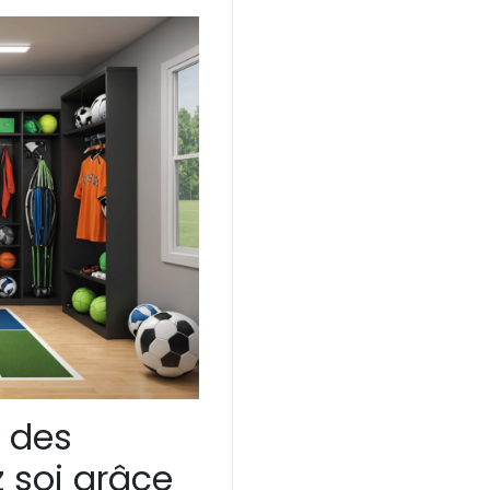
 des
 soi grâce