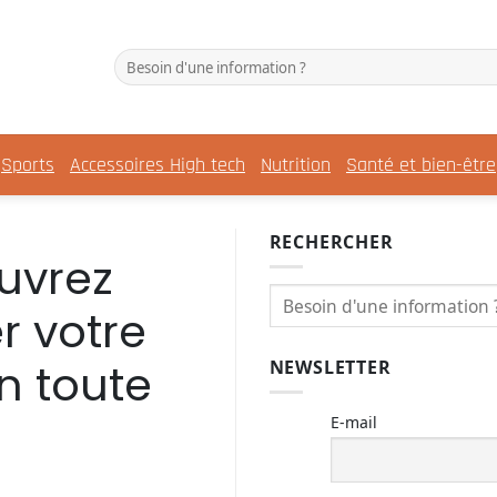
Sports
Accessoires High tech
Nutrition
Santé et bien-être
RECHERCHER
uvrez
 votre
n toute
NEWSLETTER
E-mail