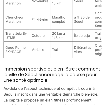
Novembre
Séoul
techn
Marathon
10 km
ambia
Compé
Chuncheon
Marathon
à 1h30 de
proch
Fin-février
Marathon
complet
Séoul
combi
Seoul
Trans Jeju By
20 km à
Trail 
Octobre
Île de Jeju
UTMB
148 km
exige
Organ
Good Runner
Différentes
Variable
Trail
profes
SKYRACE
villes
origin
Immersion sportive et bien-être : comment
la ville de Séoul encourage la course pour
une santé optimale
Au-delà de l’aspect technique et compétitif, courir à
Séoul s’inscrit dans une véritable démarche bien-être.
La capitale propose un élan fitness profondément