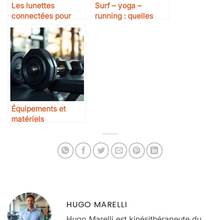
Les lunettes
Surf – yoga –
connectées pour
running : quelles
sportifs : à quoi ça
saisons pour
sert ?
performer à Bali ?
Équipements et
matériels
professionnels pour
vos entraînements
de musculation
HUGO MARELLI
Hugo Marelli est kinésithérapeute du