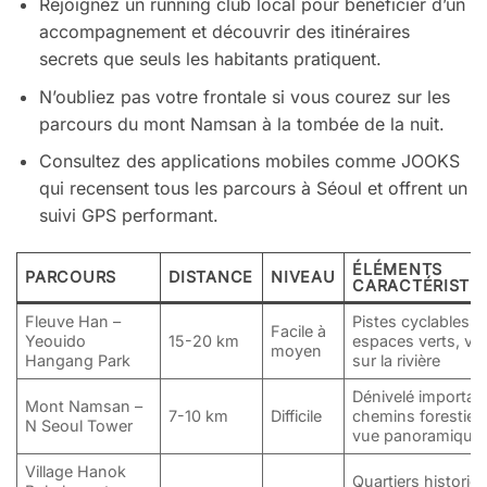
Rejoignez un running club local pour bénéficier d’un
accompagnement et découvrir des itinéraires
secrets que seuls les habitants pratiquent.
N’oubliez pas votre frontale si vous courez sur les
parcours du mont Namsan à la tombée de la nuit.
Consultez des applications mobiles comme JOOKS
qui recensent tous les parcours à Séoul et offrent un
suivi GPS performant.
ÉLÉMENTS
PARCOURS
DISTANCE
NIVEAU
CARACTÉRISTI
Fleuve Han –
Pistes cyclables,
Facile à
Yeouido
15-20 km
espaces verts, vu
moyen
Hangang Park
sur la rivière
Dénivelé importan
Mont Namsan –
7-10 km
Difficile
chemins forestiers
N Seoul Tower
vue panoramique
Village Hanok
Quartiers historiq