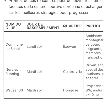
Profitez de ces rencontres pour découvrir les autres
facettes de la culture sportive coréenne et échanger
sur les meilleures stratégies pour progresser.
NOM DU
JOUR DE
QUARTIER
PARTICULA
CLUB
RASSEMBLEMENT
Ambiance
montagnarde
Commune
parcours
Lundi soir
Itaewon
de Séoul
exigeants,
membres
francophone
Ouvert à tou
Norules
accueil des
Mardi soir
Centre-ville
Running
touristes, pa
adaptés
Projet relais
Wausan30
Mardi soir
Hongdae
WA, enduran
extrême