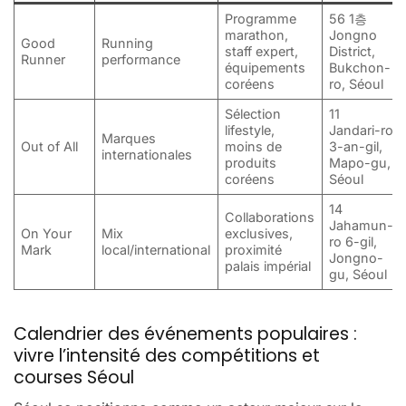
Programme
56 1층
marathon,
Jongno
Good
Running
staff expert,
District,
Runner
performance
équipements
Bukchon-
coréens
ro, Séoul
Sélection
11
lifestyle,
Jandari-ro
Marques
Out of All
moins de
3-an-gil,
internationales
produits
Mapo-gu,
coréens
Séoul
14
Collaborations
Jahamun-
On Your
Mix
exclusives,
ro 6-gil,
Mark
local/international
proximité
Jongno-
palais impérial
gu, Séoul
Calendrier des événements populaires :
vivre l’intensité des compétitions et
courses Séoul