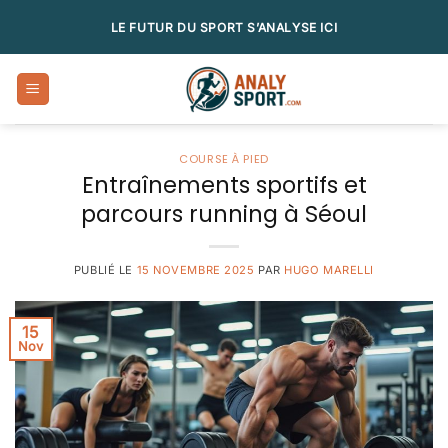
Passer
LE FUTUR DU SPORT S’ANALYSE ICI
au
contenu
COURSE À PIED
Entraînements sportifs et
parcours running à Séoul
PUBLIÉ LE
15 NOVEMBRE 2025
PAR
HUGO MARELLI
15
Nov