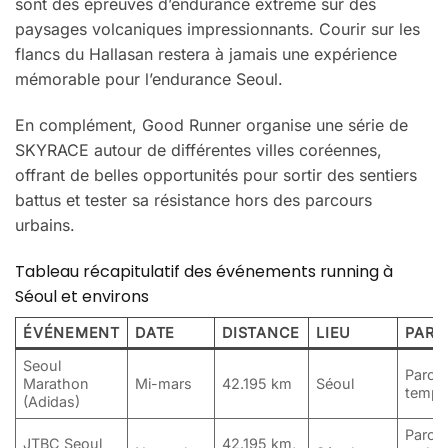
sont des épreuves d’endurance extrême sur des
paysages volcaniques impressionnants. Courir sur les
flancs du Hallasan restera à jamais une expérience
mémorable pour l’endurance Seoul.
En complément, Good Runner organise une série de
SKYRACE autour de différentes villes coréennes,
offrant de belles opportunités pour sortir des sentiers
battus et tester sa résistance hors des parcours
urbains.
Tableau récapitulatif des événements running à
Séoul et environs
ÉVÉNEMENT
DATE
DISTANCE
LIEU
PART
Seoul
Parcou
Marathon
Mi-mars
42.195 km
Séoul
tempér
(Adidas)
Parco
JTBC Seoul
42.195 km,