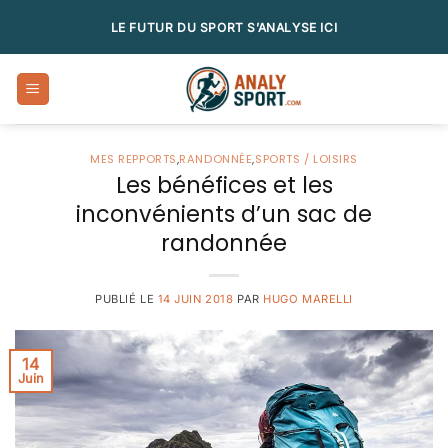
Passer
LE FUTUR DU SPORT S’ANALYSE ICI
au
contenu
MES REPPORTS
,
RANDONNÉE
,
SPORTS / LOISIRS
Les bénéfices et les
inconvénients d’un sac de
randonnée
PUBLIÉ LE
14 JUIN 2018
PAR
HUGO MARELLI
14
Juin