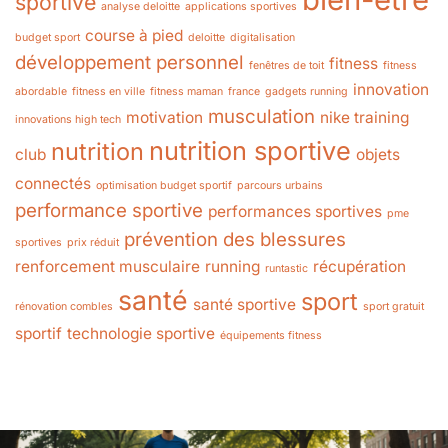
sportive
analyse deloitte
applications sportives
course à pied
budget sport
deloitte
digitalisation
développement personnel
fitness
fenêtres de toit
fitness
innovation
abordable
fitness en ville
fitness maman
france
gadgets running
musculation
motivation
nike training
innovations high tech
nutrition sportive
nutrition
club
objets
connectés
optimisation budget sportif
parcours urbains
performance sportive
performances sportives
pme
prévention des blessures
sportives
prix réduit
renforcement musculaire
running
récupération
runtastic
santé
sport
santé sportive
rénovation combles
sport gratuit
sportif
technologie sportive
équipements fitness